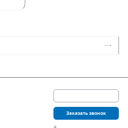
Скачать каталог
г. Екатеринбург,
соцкого, 4б, оф.
Заказать звонок
водство:
г.
инбург, ул.
7 (922) 178-81-77