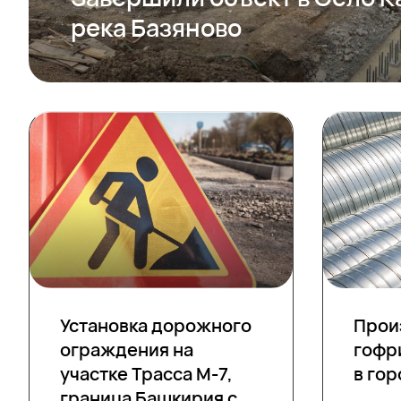
река Базяново
Установка дорожного
Прои
ограждения на
гофр
участке Трасса М-7,
в гор
граница Башкирия с