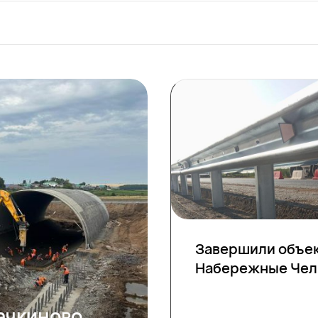
Завершили объект
Набережные Че
ачкиново,