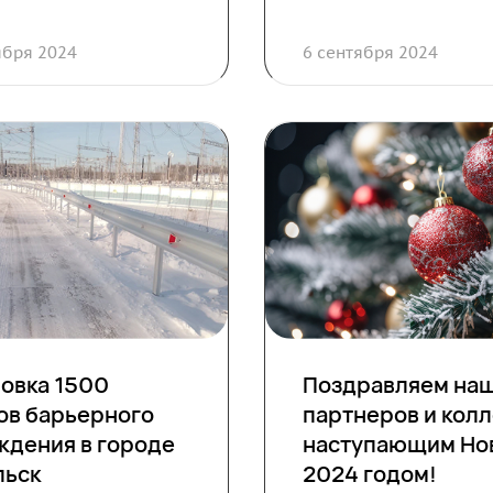
ября 2024
6 сентября 2024
новка 1500
Поздравляем на
ов барьерного
партнеров и колл
ждения в городе
наступающим Но
льск
2024 годом!