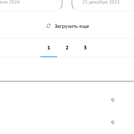
аля 2024
25 декабря 2023
Загрузить еще
1
2
3
Услуги
Офис:
ул. Вы
24
ческие
Строительно-монтажные
Произ
работы
Екатер