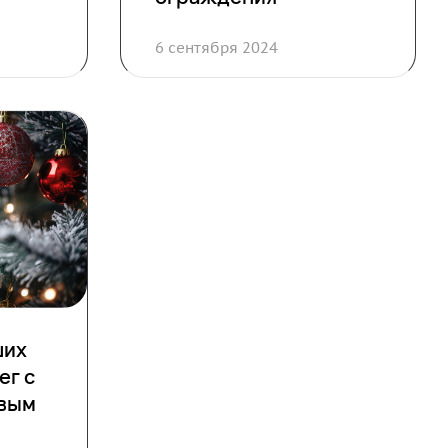
6 сентября 2024
ших
ег с
вым