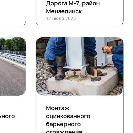
Дорога М-7, район
Мензелинск
17 июля 2025
Монтаж
ьного
оцинкованного
барьерного
ограждения