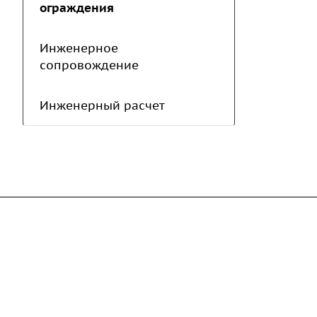
ограждения
Инженерное
сопровождение
Инженерный расчет
Компания
Каталог
Дорожные металли
О предприятии
трубы
Благодарственные письма