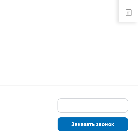
Скачать каталог
г. Екатеринбург,
соцкого, 4б, оф.
Заказать звонок
водство:
г.
инбург, ул.