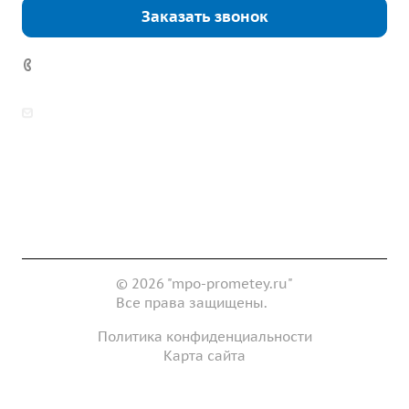
Заказать звонок
7 (922) 178-81-77
zakaz@mpo-prometey.ru
info@mpo-prometey.ru
Доставка и оплата
Сертификаты
Реквизиты
Контакты
© 2026 "mpo-prometey.ru"
Все права защищены.
Политика конфиденциальности
Карта сайта
Разработка и продвижение сайта