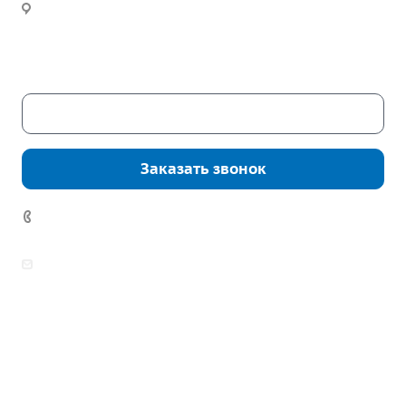
Новости
Часы работы:
Пн. – Пт.: с 9:00 до 18:00
Сб. – Вс.: выходные
Скачать каталог
Заказать звонок
7 (922) 178-81-77
zakaz@mpo-prometey.ru
info@mpo-prometey.ru
Доставка и оплата
Сертификаты
Реквизиты
Контакты