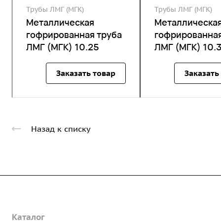
Трубы ЛМГ (МГК)
Трубы ЛМГ (МГК)
Металлическая
Металлическа
гофрированная труба
гофрированная
ЛМГ (МГК) 10.25
ЛМГ (МГК) 10.
Заказать товар
Заказать
Назад к списку
Компания
Каталог
О предприятии