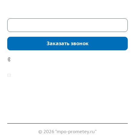
Сб. – Вс.: выходные
Скачать каталог
Заказать звонок
7 (922) 178-81-77
zakaz@mpo-prometey.ru
info@mpo-prometey.ru
Доставка и оплата
Сертификаты
Реквизиты
Контакты
© 2026 "mpo-prometey.ru"