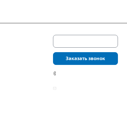
Скачать каталог
г. Екатеринбург,
соцкого, 4б, оф.
Заказать звонок
водство:
г.
инбург, ул.
7 (922) 178-81-77
нга, дом 7ч
аботы:
zakaz@mpo-prometey.ru
т.: с 9:00 до 18:00
info@mpo-prometey.ru
Вс.: выходные