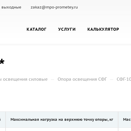
с.: выходные
zakaz@mpo-prometey.ru
КАТАЛОГ
УСЛУГИ
КАЛЬКУЛЯТОР
*
—
—
ы освещения силовые
Опора освещения СФГ
СФГ-10
й
Максимальная нагрузка на верхнюю точку опоры, кг
Мас