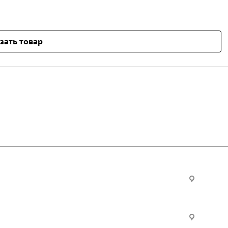
зать товар
Услуги
Офис:
ул. Вы
24
ческие
Строительно-монтажные
Произ
работы