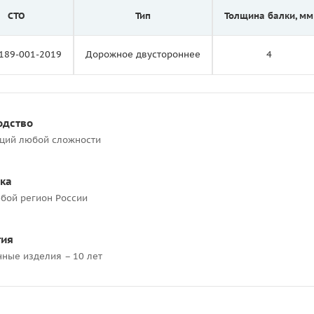
СТО
Тип
Толщина балки, мм
189-001-2019
Дорожное двустороннее
4
одство
кций любой сложности
ка
бой регион России
тия
нные изделия – 10 лет