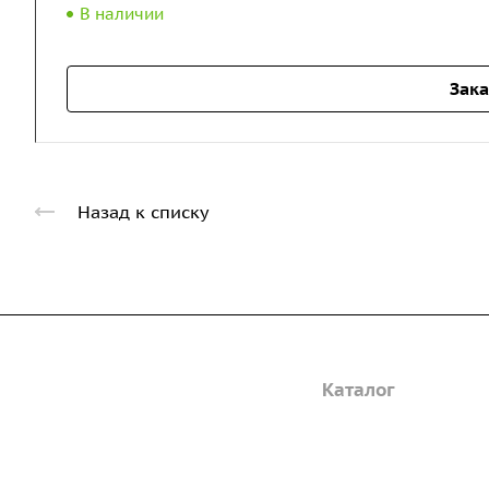
В наличии
Зака
Назад к списку
Компания
Каталог
Дорожные металли
О предприятии
трубы