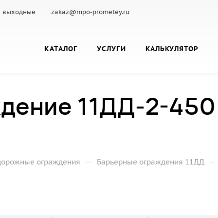
с.: выходные
zakaz@mpo-prometey.ru
КАТАЛОГ
УСЛУГИ
КАЛЬКУЛЯТОР
дение 11ДД-2-450
—
—
дорожные ограждения
Барьерные ограждения 11ДД