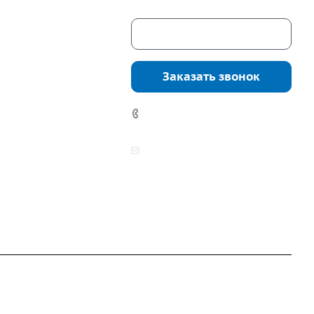
Скачать каталог
г. Екатеринбург,
соцкого, 4б, оф.
Заказать звонок
водство:
г.
инбург, ул.
7 (922) 178-81-77
нга, дом 7ч
аботы:
zakaz@mpo-prometey.ru
т.: с 9:00 до 18:00
info@mpo-prometey.ru
Вс.: выходные
Разработка и продвижение сайта