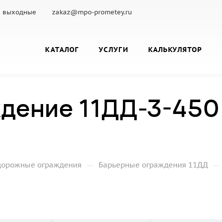
с.: выходные
zakaz@mpo-prometey.ru
КАТАЛОГ
УСЛУГИ
КАЛЬКУЛЯТОР
дение 11ДД-3-450
—
—
дорожные ограждения
Барьерные ограждения 11ДД