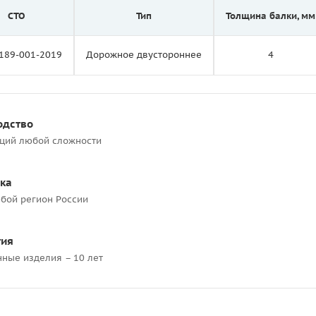
СТО
Тип
Толщина балки, мм
189-001-2019
Дорожное двустороннее
4
одство
кций любой сложности
ка
бой регион России
тия
нные изделия – 10 лет