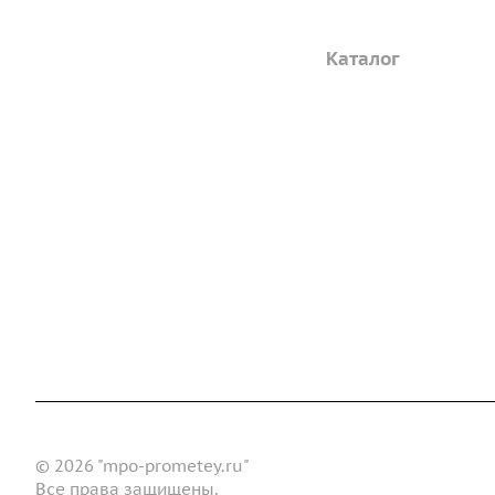
Компания
Каталог
Дорожные металли
О предприятии
трубы
Благодарственные письма
Барьерные дорожн
Вакансии
ограждения
ГОСТы и техническая
Пешеходное ограж
документация
Опоры освещения
Реквизиты
металлические
Статьи
Доставка и оплата
Сертификаты
Реквизиты
Конт
Новости
© 2026 "mpo-prometey.ru"
Все права защищены.