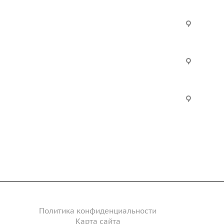
Услуги
Офис:
ул. Вы
24
ческие
Строительно-монтажные
Произ
работы
Екатер
Цвилли
ые
Установка барьерного
ограждения
Часы р
дение
Инженерное сопровождение
Пн. – П
Сб. – 
Инженерный расчет
акты
Политика конфиденциальности
Карта сайта