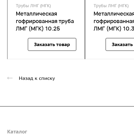
Трубы ЛМГ (МГК)
Трубы ЛМГ (МГК)
Металлическая
Металлическа
гофрированная труба
гофрированная
ЛМГ (МГК) 10.25
ЛМГ (МГК) 10.
Заказать товар
Заказать
Назад к списку
Компания
Каталог
О предприятии