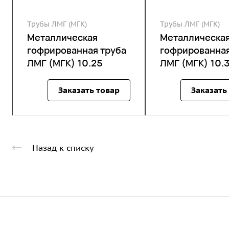
Трубы ЛМГ (МГК)
Трубы ЛМГ (МГК)
Металлическая
Металлическа
гофрированная труба
гофрированная
ЛМГ (МГК) 10.25
ЛМГ (МГК) 10.
Заказать товар
Заказать
Назад к списку
Компания