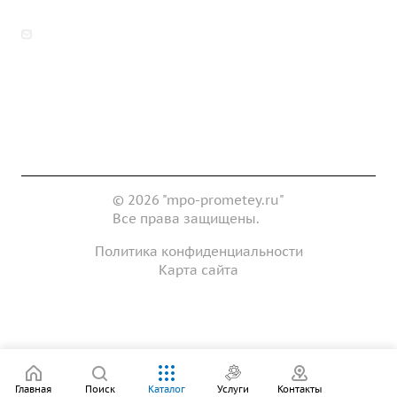
zakaz@mpo-prometey.ru
info@mpo-prometey.ru
Доставка и оплата
Сертификаты
Реквизиты
Контакты
© 2026 "mpo-prometey.ru"
Все права защищены.
Политика конфиденциальности
Карта сайта
Разработка и продвижение сайта
Главная
Поиск
Каталог
Услуги
Контакты