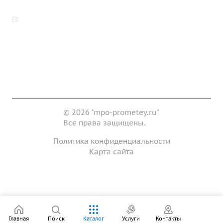
zakaz@mpo-prometey.ru
info@mpo-prometey.ru
Доставка и оплата
Сертификаты
Реквизиты
Контакты
© 2026 "mpo-prometey.ru"
Все права защищены.
Политика конфиденциальности
Карта сайта
Разработка и продвижение сайта
Главная
Поиск
Каталог
Услуги
Контакты