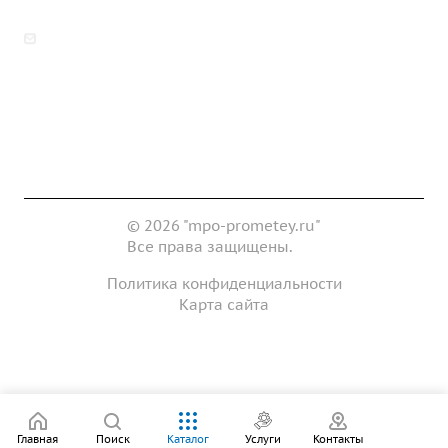
zakaz@mpo-prometey.ru
info@mpo-prometey.ru
Доставка и оплата
Сертификаты
Реквизиты
Контакты
© 2026 "mpo-prometey.ru"
Все права защищены.
Политика конфиденциальности
Карта сайта
Разработка и продвижение сайта
Главная
Поиск
Каталог
Услуги
Контакты