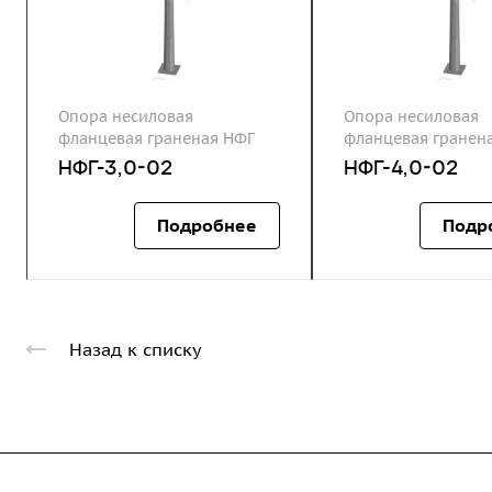
Опора несиловая
Опора несиловая
фланцевая граненая НФГ
фланцевая гранен
НФГ-3,0-02
НФГ-4,0-02
Подробнее
Подр
Назад к списку