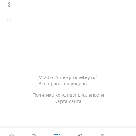
7 (922) 178-81-77
zakaz@mpo-prometey.ru
info@mpo-prometey.ru
Доставка и оплата
Сертификаты
Реквизиты
Контакты
© 2026 "mpo-prometey.ru"
Все права защищены.
Политика конфиденциальности
Карта сайта
Разработка и продвижение сайта