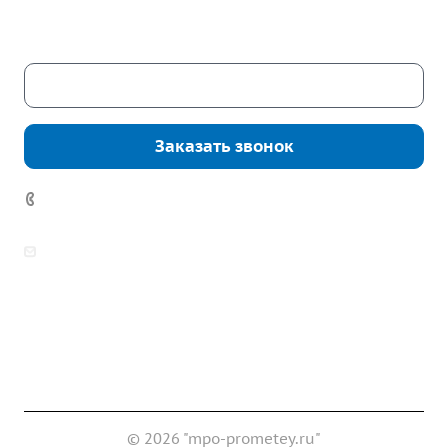
Сб. – Вс.: выходные
Скачать каталог
Заказать звонок
7 (922) 178-81-77
zakaz@mpo-prometey.ru
info@mpo-prometey.ru
Доставка и оплата
Сертификаты
Реквизиты
Контакты
© 2026 "mpo-prometey.ru"